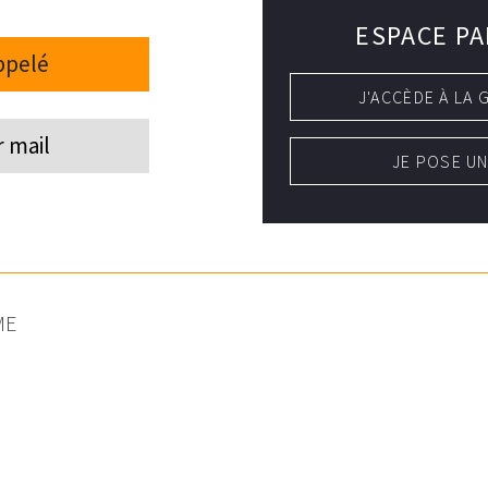
ESPACE PA
ppelé
J'ACCÈDE À LA 
r mail
JE POSE U
ME