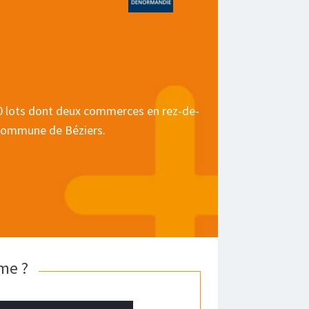
0 lots dont deux commerces en rez-de-
 commune de Béziers.
me ?