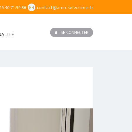
contact@amo-selections.fr
06.40.71.95.86
SE CONNECTER
UALITÉ