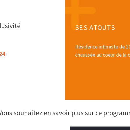
lusivité
SES ATOUTS
Résidence intimiste de 1
24
chaussée au coeur de la
Vous souhaitez en savoir plus sur ce program