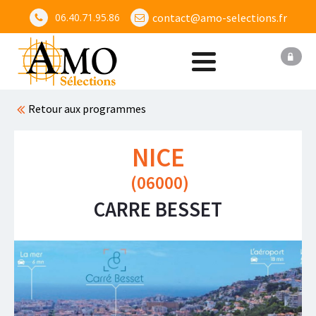
06.40.71.95.86
contact@amo-selections.fr
Retour aux programmes
NICE
(
06000
)
CARRE BESSET