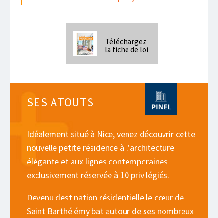
Téléchargez
la fiche de loi
SES ATOUTS
Idéalement situé à Nice, venez découvrir cette
nouvelle petite résidence à l'architecture
élégante et aux lignes contemporaines
exclusivement réservée à 10 privilégiés.
Devenu destination résidentielle le cœur de
Saint Barthélémy bat autour de ses nombreux