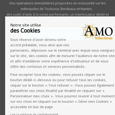
Des opérations immobilières proposées en exclusivité sur les
métropoles de Toulouse, Bordeaux et Nantes,
des outils d'aide à la vente performants, un interlocuteur dédié et
expérimenté...
Notre site utilise
des Cookies
DEVENEZ PARTENAIRE >
Sous réserve d’avoir obtenu votre
accord préalable, nous ainsi que nos
partenaires, déposons sur le terminal avec lequel vous naviguez
QUI SOMMES-NOUS ?
sur le site, des cookies afin de mesurer l’audience de notre site
et afin d'améliorer votre expérience d'utilisateur et de vous
NOTRE OFFRE IMMOBILIERE
offrir des contenus et services personnalisés.
L'EQUIPE
Pour accepter tous les cookies, vous pouvez cliquer sur le
bouton dédié ci-dessous ou pour refuser tous les cookies,
ESPACE PARTENAIRES
cliquer sur le bouton « Tout refuser ». Vous pouvez également
paramétrer vos choix finalité par finalité en cliquant sur «
AMO Sélections 33-43, Avenue Georges
Personnaliser mes choix ». Vous pourrez revenir à tout moment
Pompidou - Bât C
sur vos choix en cliquant sur le bouton « Gérer mes Cookies »
CS 93174 | 31 131 BALMA
accessible en bas de page
Lire la politique de confidentialité