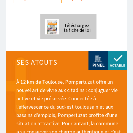
Téléchargez
la fiche de loi
SES ATOUTS
À 12 km de Toulouse, Pompertuzat offre un
nouvel art de vivre aux citadins : conjuguer vie
active et vie préservée. Connectée à
l'effervescence du sud-est toulousain et aux
bassins d'emplois, Pompertuzat profite d'une
situation attractive. Pour autant, la commune
a su conserver son charme authentique et c'est