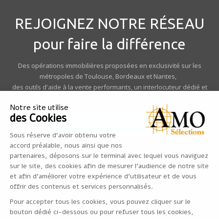
REJOIGNEZ NOTRE RÉSEAU
pour faire la différence
Des opérations immobilières proposées en exclusivité sur les
métropoles de Toulouse, Bordeaux et Nantes,
des outils d'aide à la vente performants, un interlocuteur dédié et
expérimenté...
Notre site utilise
des Cookies
DEVENEZ PARTENAIRE >
Sous réserve d’avoir obtenu votre
accord préalable, nous ainsi que nos
partenaires, déposons sur le terminal avec lequel vous naviguez
QUI SOMMES-NOUS ?
sur le site, des cookies afin de mesurer l’audience de notre site
et afin d'améliorer votre expérience d'utilisateur et de vous
NOTRE OFFRE IMMOBILIERE
offrir des contenus et services personnalisés.
L'EQUIPE
Pour accepter tous les cookies, vous pouvez cliquer sur le
bouton dédié ci-dessous ou pour refuser tous les cookies,
ESPACE PARTENAIRES