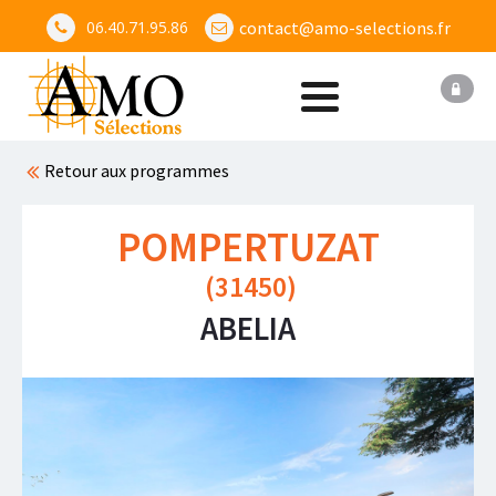
06.40.71.95.86
contact@amo-selections.fr
Retour aux programmes
POMPERTUZAT
(
31450
)
ABELIA