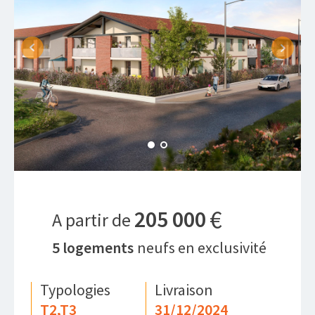
€
205 000
A partir de
5
logements
neufs en exclusivité
Typologies
Livraison
T2,T3
31/12/2024